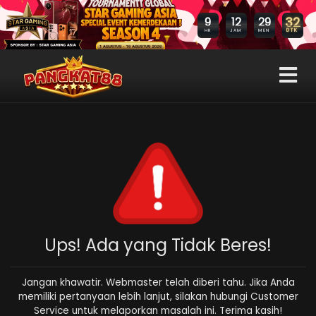
32
9
12
29
DTK
HR
JAM
MEN
Ups! Ada yang Tidak Beres!
Jangan khawatir. Webmaster telah diberi tahu. Jika Anda
memiliki pertanyaan lebih lanjut, silakan hubungi Customer
Service untuk melaporkan masalah ini. Terima kasih!