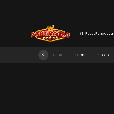
Pusat Pengadua
HOME
SPORT
SLOTS